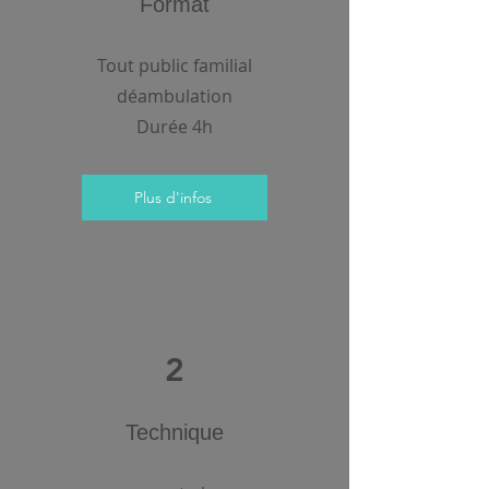
Format
Tout public familial
déambulation
Durée 4h
Plus d'infos
2
Technique