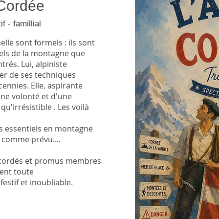
 Cordée
f - famillial
lle sont formels : ils sont
nels de la montagne que
rés. Lui, alpiniste
ier de ses techniques
ennies. Elle, aspirante
ne volonté et d'une
u'irrésistible . Les voilà
s essentiels en montagne
e comme prévu....
encordés et promus membres
ent toute
estif et inoubliable.