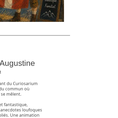
'Augustine
t
nant du Curiosarium
s du commun où
 se mêlent.
et fantastique,
s anecdotes loufoques
ubliés. Une animation