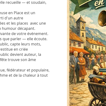
elle recueille — et soudain,
ieuse en Place est un
ti d'un autre
lées et les places avec une
un humour décapant.
 vivante de votre événement.
as que parler — elle écoute.
ublic, capte leurs mots,
restitue en criée
ublic devient auteur, la
a fête trouve son âme
ue, fédérateur et populaire,
thme et de la chaleur à tout