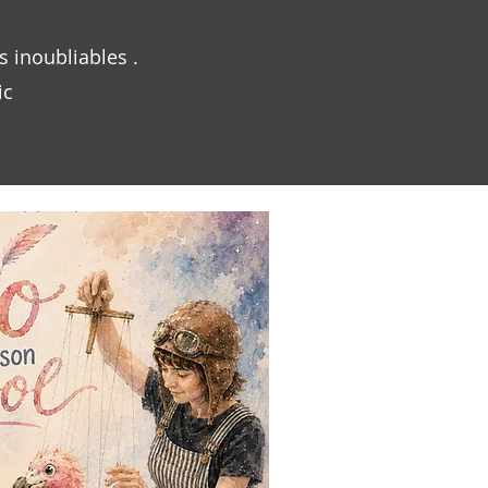
 inoubliables .
lic